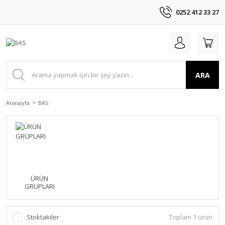
0252 412 33 27
ARA
Anasayfa
BAS
ÜRÜN
GRUPLARI
Stoktakiler
Toplam 1 ürün