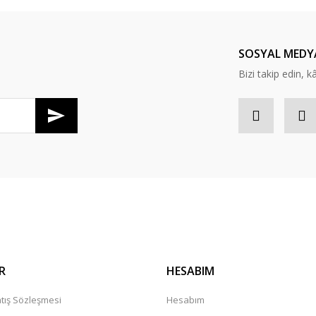
SOSYAL MEDY
Bizi takip edin, kâr
R
HESABIM
tış Sözleşmesi
Hesabım