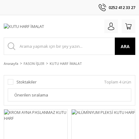
0252 412 33 27
ARA
Anasayfa
FASON İŞLER
KUTU HARF İMALAT
Stoktakiler
Toplam 4 ürün