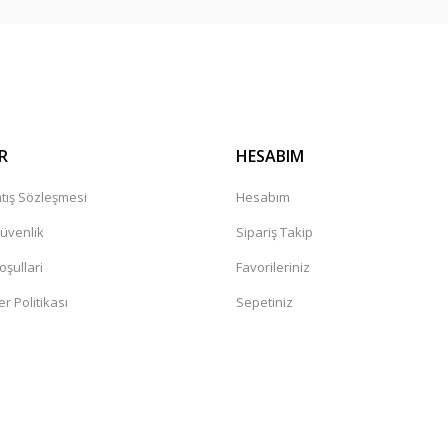
R
HESABIM
tış Sözleşmesi
Hesabım
Güvenlik
Sipariş Takip
oşullari
Favorileriniz
er Politikası
Sepetiniz