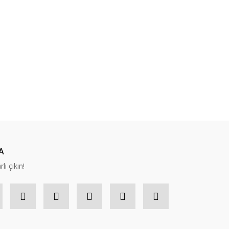
A
lı çıkın!