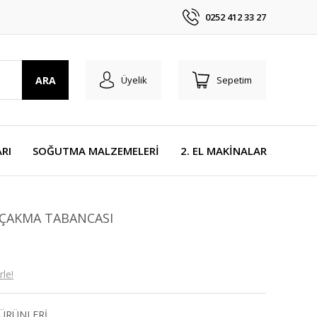
0252 412 33 27
ARA
Üyelik
Sepetim
RI
SOĞUTMA MALZEMELERİ
2. EL MAKİNALAR
 ÇAKMA TABANCASI
le!
ÜRÜNLERİ