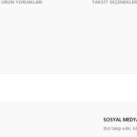
ÜRÜN YORUMLARI
TAKSİT SEÇENEKLER
er konularda yetersiz gördüğünüz noktaları öneri formunu kullanarak tarafımı
Bu ürüne ilk yorumu siz yapın!
Yorum Yaz
SOSYAL MEDY
Bizi takip edin, kâr