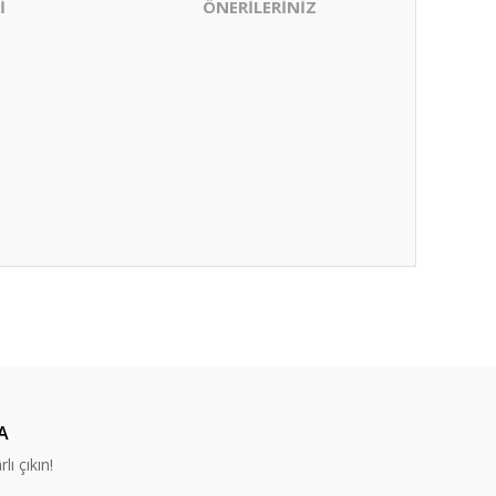
İ
ÖNERİLERİNİZ
za iletebilirsiniz.
A
lı çıkın!