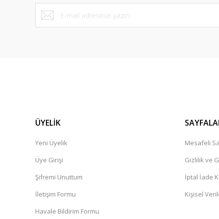
Bu ürüne benzer farklı alternatifler olmalı.
ÜYELİK
SAYFALA
Yeni Üyelik
Mesafeli Sa
Üye Girişi
Gizlilik ve 
Şifremi Unuttum
İptal İade K
İletişim Formu
Kişisel Veril
Havale Bildirim Formu