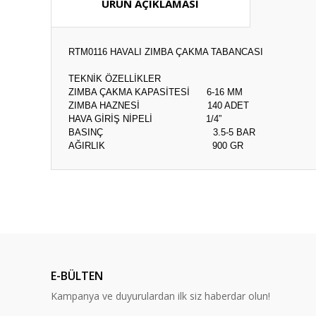
ÜRÜN AÇIKLAMASI
RTM0116 HAVALI ZIMBA ÇAKMA TABANCASI
TEKNİK ÖZELLİKLER
ZIMBA ÇAKMA KAPASİTESİ
6-16 MM
ZIMBA HAZNESİ
140 ADET
HAVA GİRİŞ NİPELİ
1/4”
BASINÇ
3.5-5 BAR
AĞIRLIK
900 GR
Bu ürünün fiyat bilgisi, resim, ürün açıklamalarında ve diğ
Görüş ve önerileriniz için teşekkür ederiz.
Ürün resmi kalitesiz, bozuk veya görüntülenemiyor.
Ürün açıklamasında eksik bilgiler bulunuyor.
E-BÜLTEN
Ürün bilgilerinde hatalar bulunuyor.
Kampanya ve duyurulardan ilk siz haberdar olun!
Ürün fiyatı diğer sitelerden daha pahalı.