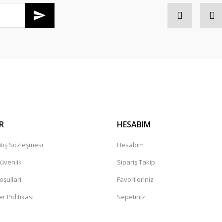
Gönder
R
HESABIM
tış Sözleşmesi
Hesabım
Güvenlik
Sipariş Takip
oşullari
Favorileriniz
er Politikası
Sepetiniz