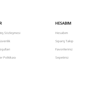
R
HESABIM
tış Sözleşmesi
Hesabım
Güvenlik
Sipariş Takip
oşullari
Favorileriniz
er Politikası
Sepetiniz