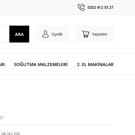
0252 412 33 27
ARA
Üyelik
Sepetim
RI
SOĞUTMA MALZEMELERİ
2. EL MAKİNALAR
e!
ÜRÜNLERİ