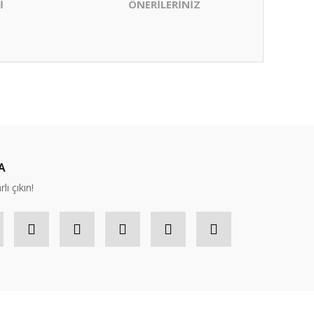
İ
ÖNERİLERİNİZ
ıza iletebilirsiniz.
A
lı çıkın!