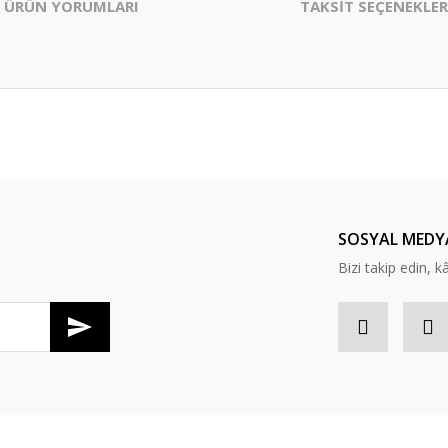
ÜRÜN YORUMLARI
TAKSİT SEÇENEKLER
er konularda yetersiz gördüğünüz noktaları öneri formunu kullanarak tarafım
Bu ürüne ilk yorumu siz yapın!
Yorum Yaz
SOSYAL MEDY
Bizi takip edin, kâr
Gönder