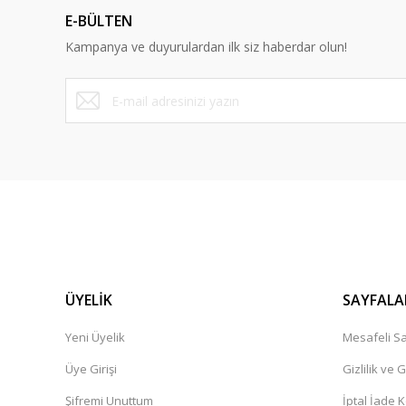
Ürün açıklamasında eksik bilgiler bulunuyor.
E-BÜLTEN
Ürün bilgilerinde hatalar bulunuyor.
Kampanya ve duyurulardan ilk siz haberdar olun!
Ürün fiyatı diğer sitelerden daha pahalı.
Bu ürüne benzer farklı alternatifler olmalı.
ÜYELİK
SAYFALA
Yeni Üyelik
Mesafeli Sa
Üye Girişi
Gizlilik ve 
Şifremi Unuttum
İptal İade K