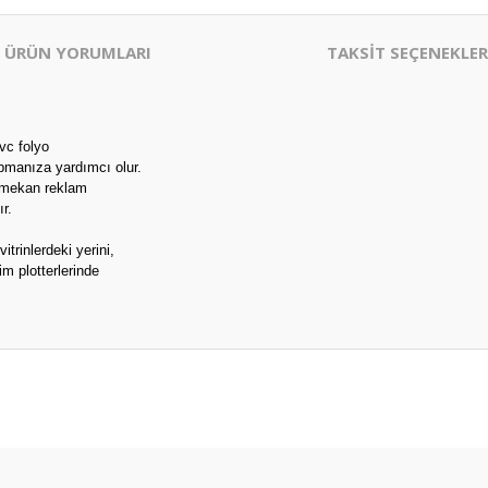
ÜRÜN YORUMLARI
TAKSİT SEÇENEKLER
pvc folyo
yapmanıza yardımcı olur.
ış mekan reklam
ır.
itrinlerdeki yerini,
im plotterlerinde
,
er konularda yetersiz gördüğünüz noktaları öneri formunu kullanarak tarafım
Bu ürüne ilk yorumu siz yapın!
Yorum Yaz