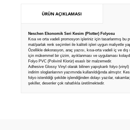
ÜRÜN AÇIKLAMASI
Neschen Ekonomik Seri Kesim (Plotter) Folyosu
Kısa ve orta vadeli promosyon işleriniz için tasarlanmış bu 
mat/parlak renk seçimleri ile kaliteli işleri uygun maliyetle 
Özellikle dekorasyon, araç yazısı, kısa-orta vadeli iç ve d
için mükemmel bir çizim, ayıklanması ve uygulaması kolayd
Folyo PVC (Polivinil Klorür) esaslı bir malzemedir.
Adhesive Glossy Vinyl olarak bilinen yapışkanlı folyo (vinyl) v
indirim sloglanlarının yazımında kullanıldığında almıştır. Kes
folyo istenildiği şekilde işlendiğinden dolayı yazılar, rakamlar
şekiller, desenler çok rahatlıkla üretilmektedir.
Bu ürünün fiyat bilgisi, resim, ürün açıklamalarında ve diğ
Görüş ve önerileriniz için teşekkür ederiz.
Ürün resmi kalitesiz, bozuk veya görüntülenemiyor.