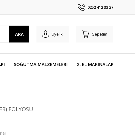
0252 412 33 27
ARA
Üyelik
Sepetim
RI
SOĞUTMA MALZEMELERİ
2. EL MAKİNALAR
ER) FOLYOSU
le!