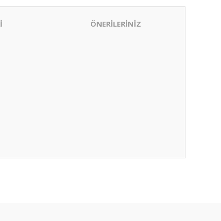
İ
ÖNERİLERİNİZ
ıza iletebilirsiniz.