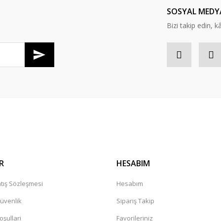
SOSYAL MEDY
Bizi takip edin, kâr
Gönder
R
HESABIM
tış Sözleşmesi
Hesabım
Güvenlik
Sipariş Takip
oşullari
Favorileriniz