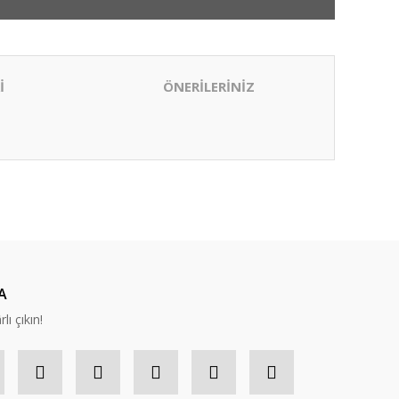
İ
ÖNERİLERİNİZ
ıza iletebilirsiniz.
A
lı çıkın!