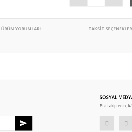
ÜRÜN YORUMLARI
TAKSİT SEÇENEKLER
er konularda yetersiz gördüğünüz noktaları öneri formunu kullanarak tarafım
Bu ürüne ilk yorumu siz yapın!
Yorum Yaz
SOSYAL MEDY
Bizi takip edin, kâr