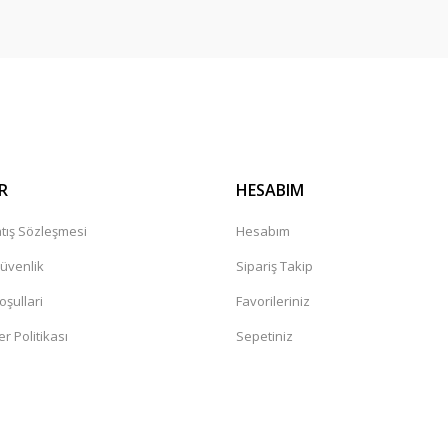
Gönder
R
HESABIM
tış Sözleşmesi
Hesabım
Güvenlik
Sipariş Takip
oşullari
Favorileriniz
er Politikası
Sepetiniz