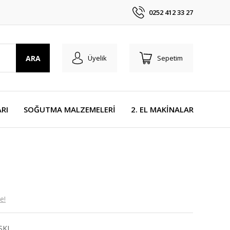
0252 412 33 27
ARA
Üyelik
Sepetim
RI
SOĞUTMA MALZEMELERİ
2. EL MAKİNALAR
e!
SKI