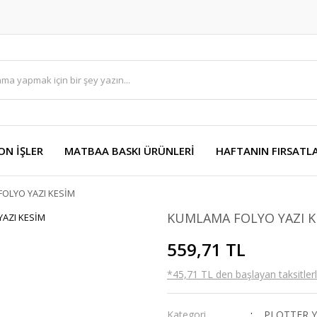
ON İŞLER
MATBAA BASKI ÜRÜNLERİ
HAFTANIN FIRSATLA
OLYO YAZI KESİM
KUMLAMA FOLYO YAZI K
559,71 TL
*45,71 TL den başlayan taksitlerl
Kategori
PLOTTER Y