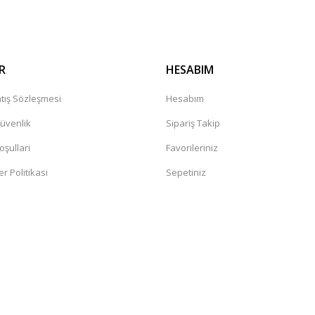
R
HESABIM
tış Sözleşmesi
Hesabım
Güvenlik
Sipariş Takip
oşullari
Favorileriniz
er Politikası
Sepetiniz