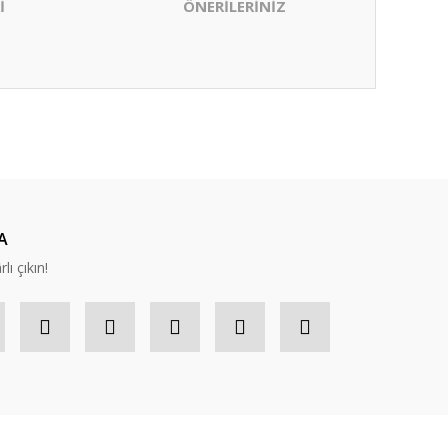
İ
ÖNERİLERİNİZ
ıza iletebilirsiniz.
A
lı çıkın!