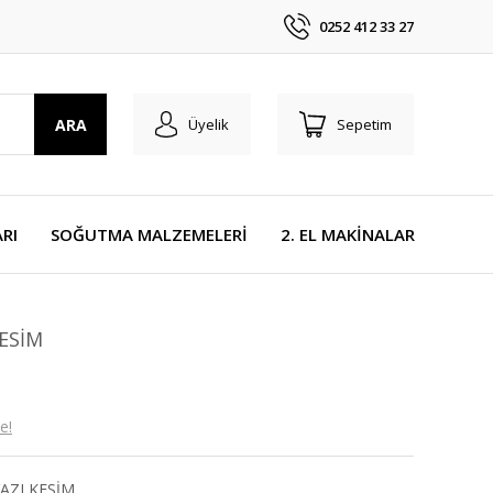
0252 412 33 27
ARA
Üyelik
Sepetim
RI
SOĞUTMA MALZEMELERİ
2. EL MAKİNALAR
ESİM
e!
AZI KESİM