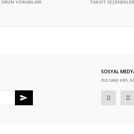
ÜRÜN YORUMLARI
TAKSİT SEÇENEKLER
er konularda yetersiz gördüğünüz noktaları öneri formunu kullanarak tarafım
Bu ürüne ilk yorumu siz yapın!
Yorum Yaz
SOSYAL MEDY
Bizi takip edin, kâr
Gönder