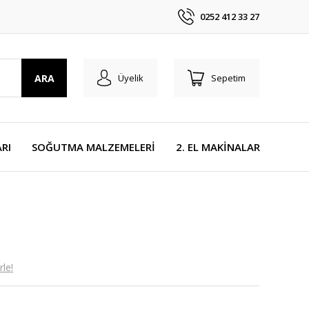
0252 412 33 27
ARA
Üyelik
Sepetim
RI
SOĞUTMA MALZEMELERİ
2. EL MAKİNALAR
le!