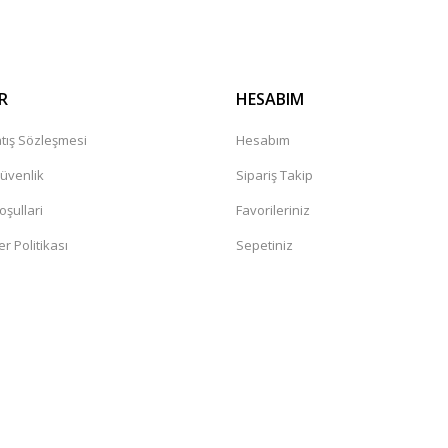
R
HESABIM
tış Sözleşmesi
Hesabım
Güvenlik
Sipariş Takip
oşullari
Favorileriniz
er Politikası
Sepetiniz