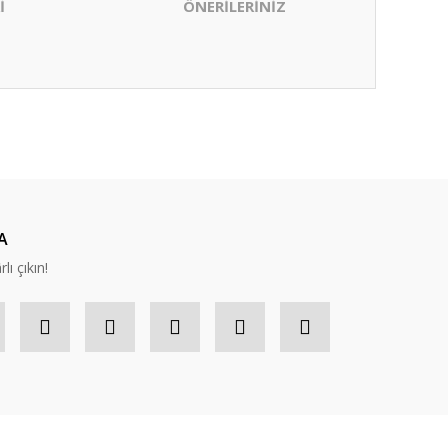
İ
ÖNERİLERİNİZ
ıza iletebilirsiniz.
A
lı çıkın!