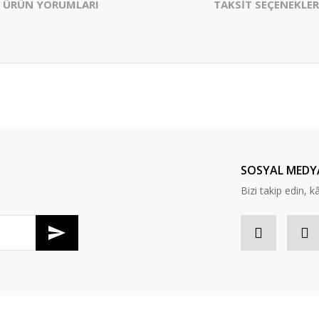
ÜRÜN YORUMLARI
TAKSİT SEÇENEKLER
er konularda yetersiz gördüğünüz noktaları öneri formunu kullanarak tarafım
Bu ürüne ilk yorumu siz yapın!
Yorum Yaz
SOSYAL MEDY
Bizi takip edin, kâr
Gönder