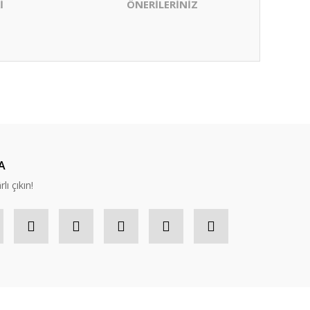
İ
ÖNERİLERİNİZ
ıza iletebilirsiniz.
A
lı çıkın!