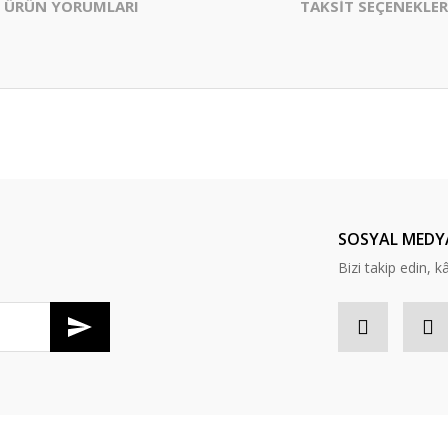
ÜRÜN YORUMLARI
TAKSİT SEÇENEKLER
er konularda yetersiz gördüğünüz noktaları öneri formunu kullanarak tarafım
Bu ürüne ilk yorumu siz yapın!
Yorum Yaz
SOSYAL MEDY
Bizi takip edin, kâr
Gönder