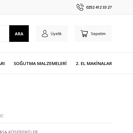
0252 412 33 27
ARA
Üyelik
Sepetim
RI
SOĞUTMA MALZEMELERİ
2. EL MAKİNALAR
e!
KASA KÖŞEBENTLER