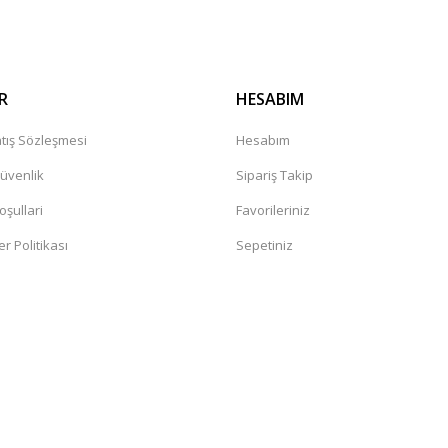
R
HESABIM
tış Sözleşmesi
Hesabım
Güvenlik
Sipariş Takip
oşullari
Favorileriniz
er Politikası
Sepetiniz