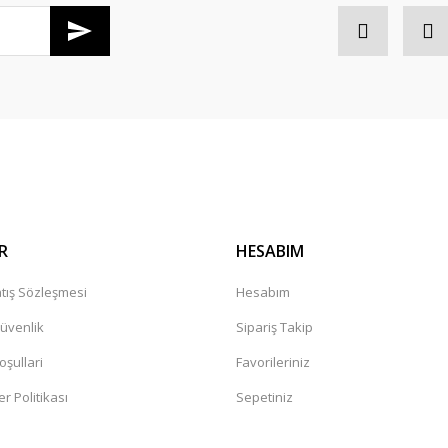
Gönder
R
HESABIM
tış Sözleşmesi
Hesabım
Güvenlik
Sipariş Takip
oşullari
Favorileriniz
er Politikası
Sepetiniz