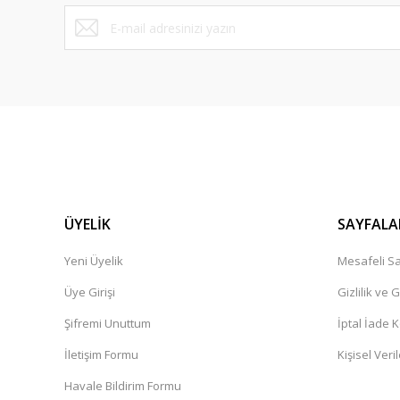
Bu ürüne benzer farklı alternatifler olmalı.
ÜYELİK
SAYFALA
Yeni Üyelik
Mesafeli Sa
Üye Girişi
Gizlilik ve 
Şifremi Unuttum
İptal İade K
İletişim Formu
Kişisel Veril
Havale Bildirim Formu