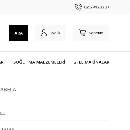
0252 412 33 27
ARA
Üyelik
Sepetim
RI
SOĞUTMA MALZEMELERİ
2. EL MAKİNALAR
TABELA
le!
ELALAR