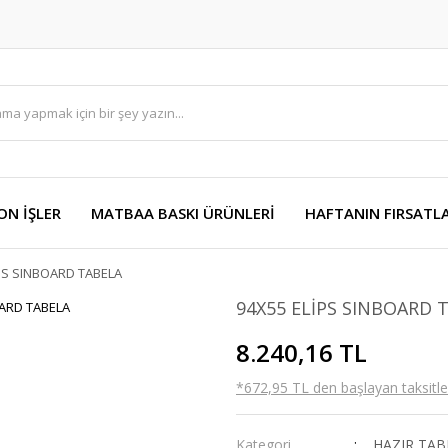
ON İŞLER
MATBAA BASKI ÜRÜNLERİ
HAFTANIN FIRSATLA
PS SINBOARD TABELA
94X55 ELİPS SINBOARD 
8.240,16 TL
*672,95 TL den başlayan taksitler
Kategori
HAZIR TAB