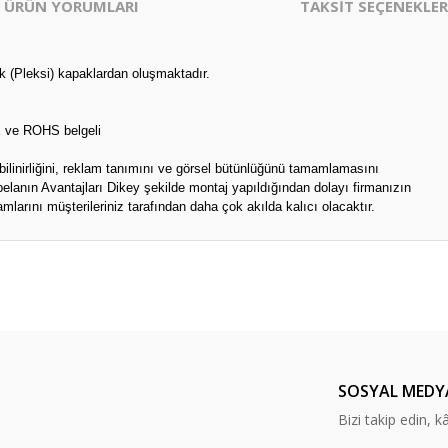
ÜRÜN YORUMLARI
TAKSİT SEÇENEKLER
k (Pleksi) kapaklardan oluşmaktadır.
E ve ROHS belgeli
 bilinirliğini, reklam tanımını ve görsel bütünlüğünü tamamlamasını
belanın Avantajları Dikey şekilde montaj yapıldığından dolayı firmanızın
larını müşterileriniz tarafından daha çok akılda kalıcı olacaktır.
er konularda yetersiz gördüğünüz noktaları öneri formunu kullanarak tarafım
Bu ürüne ilk yorumu siz yapın!
Yorum Yaz
SOSYAL MEDY
Bizi takip edin, kâr