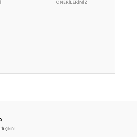
İ
ÖNERİLERİNİZ
ıza iletebilirsiniz.
A
lı çıkın!