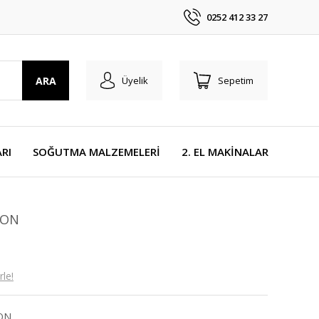
0252 412 33 27
ARA
Üyelik
Sepetim
RI
SOĞUTMA MALZEMELERİ
2. EL MAKİNALAR
BON
le!
ON