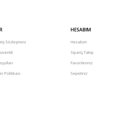
R
HESABIM
tış Sözleşmesi
Hesabım
Güvenlik
Sipariş Takip
oşullari
Favorileriniz
er Politikası
Sepetiniz