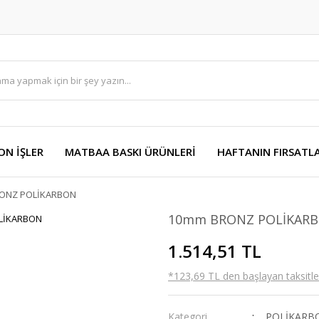
ON İŞLER
MATBAA BASKI ÜRÜNLERİ
HAFTANIN FIRSATLA
ONZ POLİKARBON
10mm BRONZ POLİKAR
1.514,51 TL
*123,69 TL den başlayan taksitler
Kategori
POLİKARB