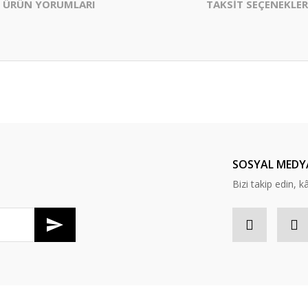
ÜRÜN YORUMLARI
TAKSİT SEÇENEKLER
er konularda yetersiz gördüğünüz noktaları öneri formunu kullanarak tarafım
Bu ürüne ilk yorumu siz yapın!
Yorum Yaz
SOSYAL MEDY
Bizi takip edin, kâr
Gönder