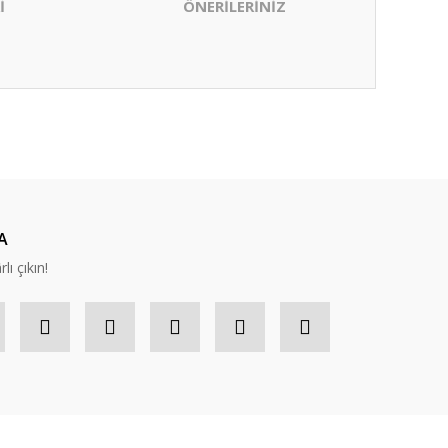
İ
ÖNERİLERİNİZ
ıza iletebilirsiniz.
A
lı çıkın!